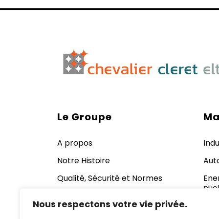
Le Groupe
Ma
A propos
Indu
Notre Histoire
Aut
Qualité, Sécurité et Normes
Ener
nucl
Nos outils de productions
Nous respectons votre vie privée.
Cos
Recrutement
Pha