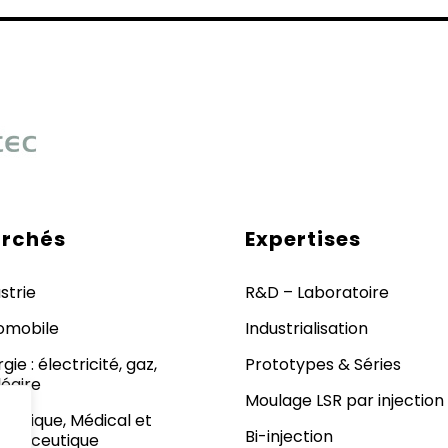
rchés
Expertises
strie
R&D – Laboratoire
omobile
Industrialisation
gie : électricité, gaz,
Prototypes & Séries
éaire
Moulage LSR par injection
métique, Médical et
Bi-injection
rmaceutique