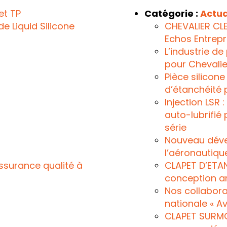
et TP
Catégorie :
Actua
de Liquid Silicone
CHEVALIER CLE
Echos Entrepr
L’industrie de
pour Chevalie
Pièce silicone
d’étanchéité 
Injection LSR
auto-lubrifié
série
Nouveau déve
l’aéronautiqu
ssurance qualité à
CLAPET D’ETAN
conception a
Nos collabora
nationale « A
CLAPET SURMO