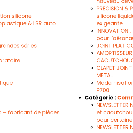
nouveau déve
PRECISION & 
ion silicone
silicone liqu
plastique & LSR auto
exigeante
INNOVATION : 
pour l’aérona
grandes séries
JOINT PLAT C
AMORTISSEUR 
ratoire
CAOUTCHOU
CLAPET JOIN
METAL
tique
Modernisation
P700
Catégorie :
Comm
NEWSLETTER N°
c – fabricant de pièces
et caoutchouc
pour certaine
NEWSLETTER N°