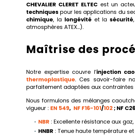
CHEVALIER CLERET ELTEC
est un acteu
techniques
pour les applications du s
chimique
, la
longévité
et la
sécurité
atmosphères ATEX…).
Maîtrise des procé
Notre expertise couvre l’
injection ca
thermoplastique
. Ces savoir-faire 
parfaitement adaptées aux contraintes d
Nous formulons des mélanges caoutchou
vigueur :
EN 549
,
NF F16-101
/
102
; NF C2
NBR
: Excellente résistance aux gaz,
HNBR
: Tenue haute température et