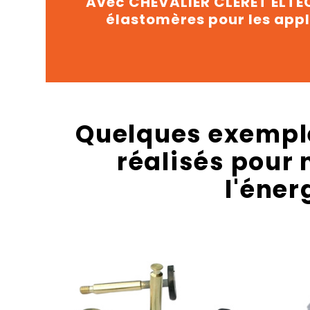
Avec CHEVALIER CLERET ELTEC
élastomères pour les applic
Quelques exemple
réalisés pour 
l'éner