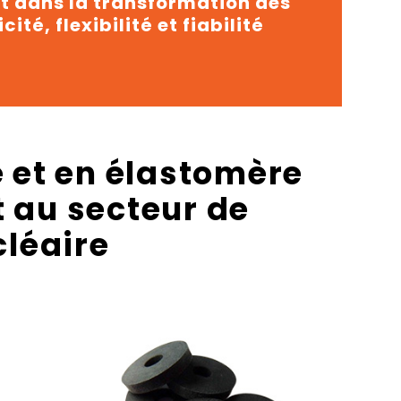
t dans la transformation des
té, flexibilité et fiabilité
 et en élastomère
t au secteur de
cléaire