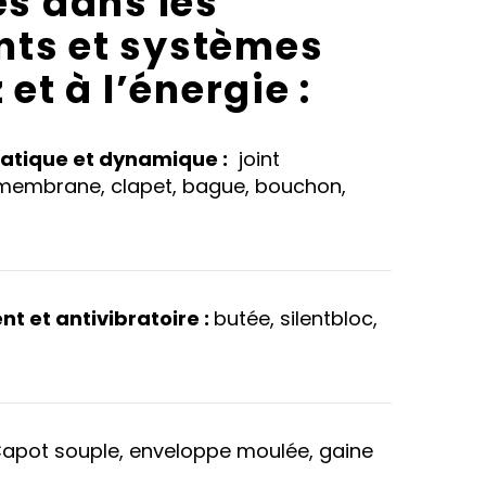
es dans les
ts et systèmes
 et à l’énergie :
tatique et dynamique :
joint
membrane, clapet, bague, bouchon,
t et antivibratoire :
butée, silentbloc,
apot souple, enveloppe moulée, gaine