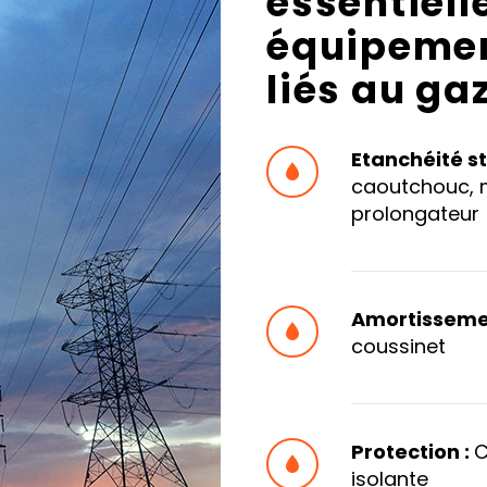
essentiell
équipemen
liés au gaz
Etanchéité s


caoutchouc, 
prolongateur
Amortissemen


coussinet
Protection :
C


isolante