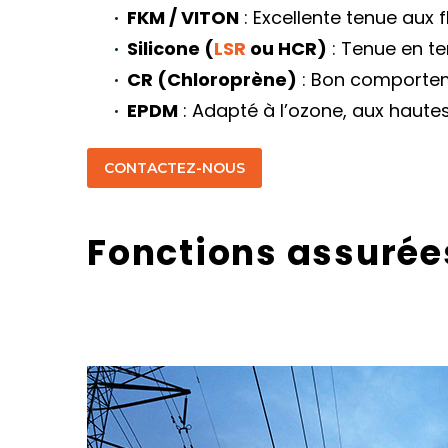
FKM / VITON
: Excellente tenue aux f
Silicone (
LSR
ou HCR)
: Tenue en t
CR (Chloroprène)
: Bon comporteme
EPDM
: Adapté à l’ozone, aux haute
CONTACTEZ-NOUS
Fonctions assurées