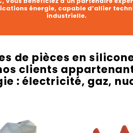
, vous bénéficiez d’un partenaire exper
ations énergie, capable d’allier technici
industrielle.
s de pièces en silicone
nos clients appartenan
gie : électricité, gaz, nu