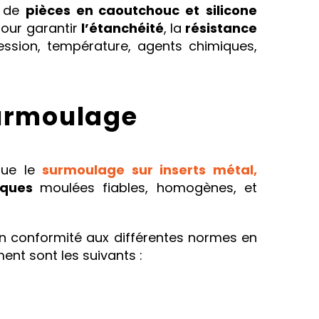
n de
pièces en caoutchouc et
silicone
our garantir
l’étanchéité
, la
résistance
ssion, température, agents chimiques,
surmoulage
 que le
surmoulage sur inserts métal,
niques
moulées fiables, homogènes, et
n conformité aux différentes normes en
nt sont les suivants :