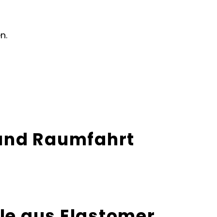
n.
- und Raumfahrt
ile aus
Elastomer
,