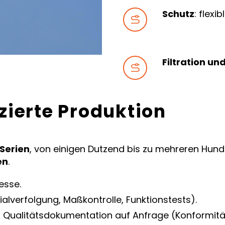
Schutz
: flexi


Filtration un


izierte Produktion
 Serien
, von einigen Dutzend bis zu mehreren Hund
en
.
esse.
ialverfolgung, Maßkontrolle, Funktionstests).
d Qualitätsdokumentation auf Anfrage (Konformitä