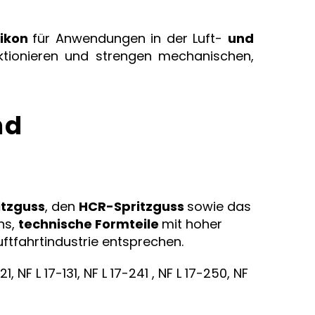
likon
für Anwendungen in der Luft-
und
ktionieren und strengen mechanischen,
nd
itzguss
, den
HCR-Spritzguss
sowie das
ns,
technische Formteile
mit hoher
ftfahrtindustrie entsprechen.
NF L 17-131, NF L 17-241 , NF L 17-250, NF