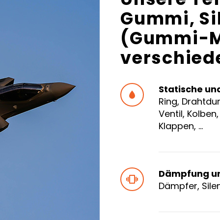
Gummi
,
Si
(Gummi-Me
verschied
Statische un


Ring, Drahtdur
Ventil, Kolbe
Klappen, …
Dämpfung u


Dämpfer, Silen