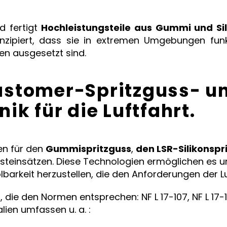
d fertigt
Hochleistungsteile aus Gummi und Si
onzipiert, dass sie in extremen Umgebungen fun
n ausgesetzt sind.
lastomer-Spritzguss- u
k für die Luftfahrt.
en für den
Gummispritzguss
,
den LSR-Silikonspr
teinsätzen. Diese Technologien ermöglichen es u
barkeit herzustellen, die den Anforderungen der Lu
e den Normen entsprechen: NF L 17-107, NF L 17-121, 
alien umfassen u. a. :