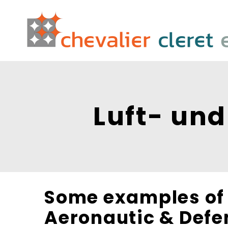
Luft- un
Some examples of s
Aeronautic & Defe