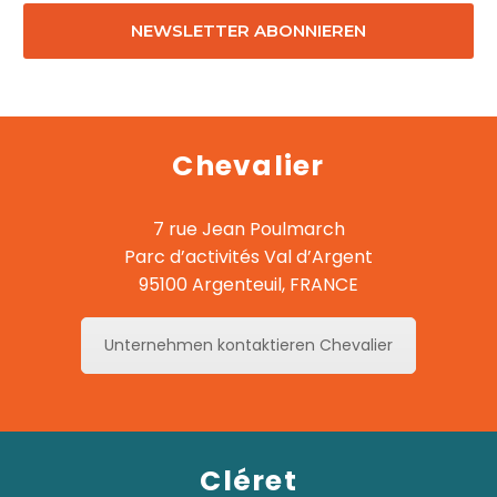
laisser
ce
champ
vide.
Chevalier
7 rue Jean Poulmarch
Parc d’activités Val d’Argent
95100 Argenteuil, FRANCE
Unternehmen kontaktieren Chevalier
Cléret