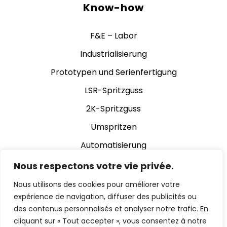
Know-how
F&E – Labor
Industrialisierung
Prototypen und Serienfertigung
LSR-Spritzguss
2K-Spritzguss
Umspritzen
Automatisierung
Stanzen
Nous respectons votre vie privée.
Gummi-Schleifen
Nous utilisons des cookies pour améliorer votre
expérience de navigation, diffuser des publicités ou
Montage
des contenus personnalisés et analyser notre trafic. En
Automatische Kamerakontrolle
cliquant sur « Tout accepter », vous consentez à notre