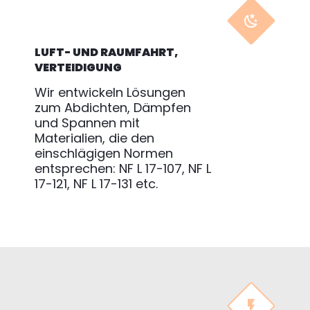


LUFT- UND RAUMFAHRT,
VERTEIDIGUNG
Wir entwickeln Lösungen
zum Abdichten, Dämpfen
und Spannen mit
Materialien, die den
einschlägigen Normen
entsprechen: NF L 17-107, NF L
17-121, NF L 17-131 etc.

