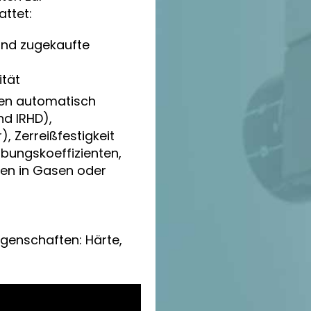
attet:
und zugekaufte
ität
en automatisch
nd IRHD),
, Zerreißfestigkeit
ibungskoeffizienten,
gen in Gasen oder
genschaften: Härte,