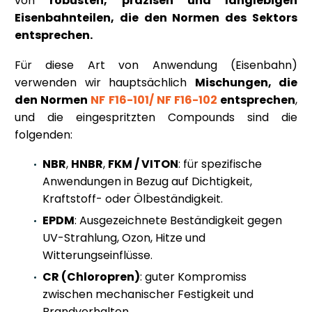
von
robusten, präzisen und langlebigen
Eisenbahnteilen, die den Normen des Sektors
entsprechen.
Für diese Art von Anwendung (Eisenbahn)
verwenden wir hauptsächlich
Mischungen, die
den Normen
NF F16-101/
NF F16-102
entsprechen
,
und die eingespritzten Compounds sind die
folgenden:
NBR
,
HNBR
,
FKM / VITON
: für spezifische
Anwendungen in Bezug auf Dichtigkeit,
Kraftstoff- oder Ölbeständigkeit.
EPDM
: Ausgezeichnete Beständigkeit gegen
UV-Strahlung, Ozon, Hitze und
Witterungseinflüsse.
CR (Chloropren)
: guter Kompromiss
zwischen mechanischer Festigkeit und
Brandverhalten.