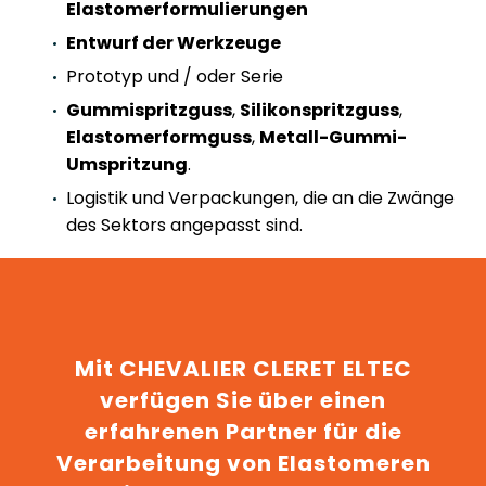
Elastomerformulierungen
Entwurf der Werkzeuge
Prototyp und / oder Serie
Gummispritzguss
,
Silikonspritzguss
,
Elastomerformguss
,
Metall-Gummi-
Umspritzung
.
Logistik und Verpackungen, die an die Zwänge
des Sektors angepasst sind.
Mit CHEVALIER CLERET ELTEC
verfügen Sie über einen
erfahrenen Partner für die
Verarbeitung von Elastomeren