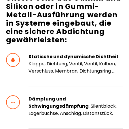
Silikon
oder in
Gummi-
Metall-Ausführung
werden
in Systeme eingebaut, die
eine sichere Abdichtung
gewährleisten:
Statische und dynamische Dichtheit
:


Klappe, Dichtung, Ventil, Ventil, Kolben,
Verschluss, Membran, Dichtungsring …
Dämpfung und


Schwingungsdämpfung
: Silentblock,
Lagerbuchse, Anschlag, Distanzstück.