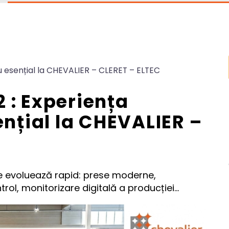
u esențial la CHEVALIER – CLERET – ELTEC
 : Experiența
ențial la CHEVALIER –
le evoluează rapid: prese moderne,
ol, monitorizare digitală a producției…