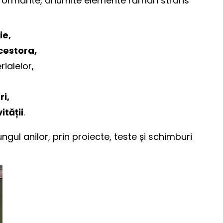
rformante, anumite elemente rămân strâns
ie,
cestora,
ialelor,
ri,
ității
.
ul anilor, prin proiecte, teste și schimburi