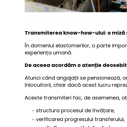
Transmiterea know-how-ului: o miză 
În domeniul elastomerilor, o parte impo
experiența umană.
De aceea acordăm o atenție deosebit
Atunci când angajații se pensionează, o
înlocuitorii, chiar dacă acest lucru repre
Aceste transmiteri fac, de asemenea, obi
structura procesul de învățare,
verificarea progresului transferului,