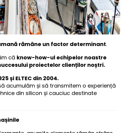
umană rămâne un factor determinant
.
răm că
know-how-ul echipelor noastre
succesului proiectelor clienților noștri.
925 și ELTEC din 2004.
s să acumulăm și să transmitem o experiență
hnice din silicon și cauciuc destinate
așinile