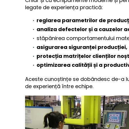
Chiar și cu echipamente moderne și pe
legate de experiența practică:
reglarea parametrilor de producț
analiza defectelor și a cauzelor a
stăpânirea comportamentului mater
asigurarea siguranței producției,
protecția matrițelor clienților noșt
optimizarea calității și a productiv
Aceste cunoștințe se dobândesc de-a lung
de experiență între echipe.