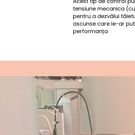
Acest tip de control pu
tensiune mecanica (cur
pentru a dezvălui tăiet
ascunse care le-ar pu
performanța