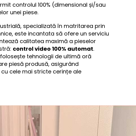
rmit controlul 100% (dimensional și/sau
lor unei piese.
trială, specializată în matritarea prin
hnice, este incantata să ofere un serviciu
ntează calitatea maximă a pieselor
stră:
control video 100% automat
.
olosește tehnologii de ultimă oră
care piesă produsă, asigurând
cu cele mai stricte cerințe ale