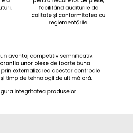
re a
pentru fiecare lot de piese,
turi.
facilitând auditurile de
calitate și conformitatea cu
reglementările.
e un avantaj competitiv semnificativ.
garantia unor piese de foarte buna
, prin externalizarea acestor controale
și timp de tehnologii de ultimă oră.
igura integritatea produselor