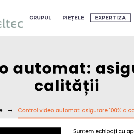
GRUPUL
PIEȚELE
EXPERTIZA
eo automat: asig
calității
e
Control video automat: asigurare 100% a cal
Suntem echipați cu a