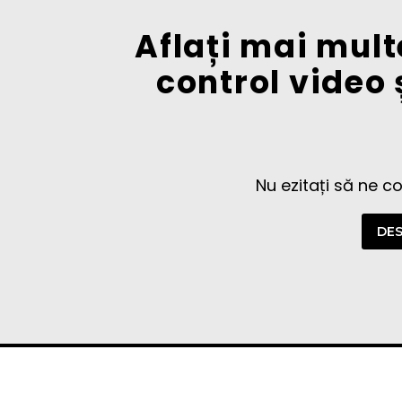
Aflați mai mult
control video 
Nu ezitați să ne c
DES