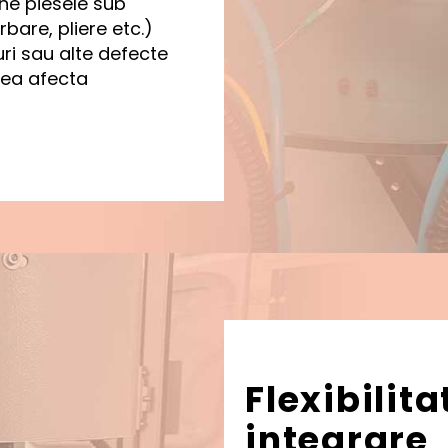
ne piesele sub
bare, pliere etc.)
uri sau alte defecte
tea afecta
Flexibilita
integrare