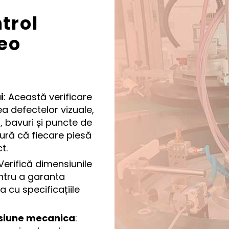
trol
eo
i
: Această verificare
a defectelor vizuale,
i, bavuri și puncte de
igură că fiecare piesă
t.
 Verifică dimensiunile
entru a garanta
 cu specificațiile
nsiune mecanica
: