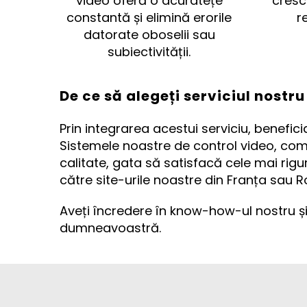
video oferă o acuratețe
cresc
constantă și elimină erorile
r
datorate oboselii sau
subiectivității.
De ce să alegeți serviciul nostr
Prin integrarea acestui serviciu, benefici
Sistemele noastre de control video, com
calitate, gata să satisfacă cele mai rigu
către site-urile noastre din Franța sau R
Aveți încredere în know-how-ul nostru ș
dumneavoastră.