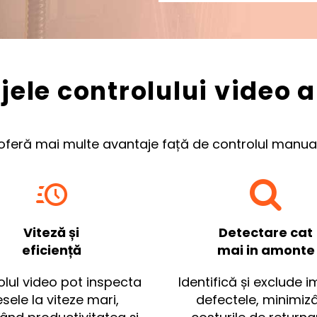
jele controlului video 
oferă mai multe avantaje față de controlul manual




Viteză și
Detectare cat
eficiență
mai in amonte
lul video pot inspecta
Identifică și exclude 
esele la viteze mari,
defectele, minimiz