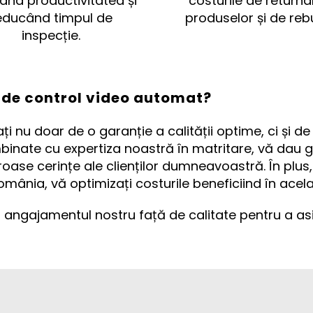
ând productivitatea și
costurile de returna
educând timpul de
produselor și de rebu
inspecție.
u de control video automat?
ați nu doar de o garanție a calității optime, ci și d
binate cu expertiza noastră în matritare, vă dau 
roase cerințe ale clienților dumneavoastră. În plus
omânia, vă optimizați costurile beneficiind în acela
i angajamentul nostru față de calitate pentru a as