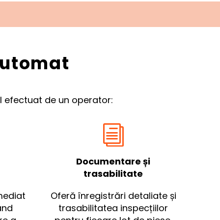
automat
 efectuat de un operator:
i
i
Documentare și
trasabilitate
imediat
Oferă înregistrări detaliate și
ând
trasabilitatea inspecțiilor