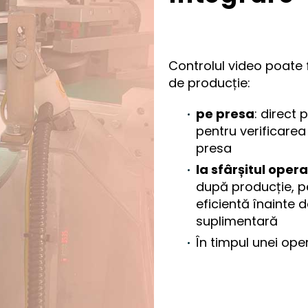
Controlul video poate f
de producție:
pe presa
: direct 
pentru verificarea
presa
la sfârșitul oper
după producție, pe
eficientă înainte 
suplimentară
În timpul unei ope