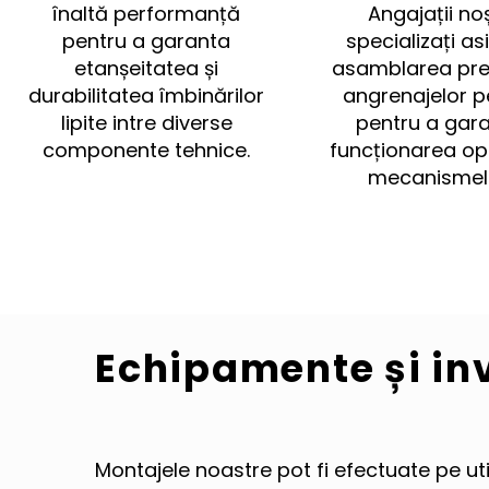
înaltă performanță
Angajații noș
pentru a garanta
specializați as
etanșeitatea și
asamblarea pre
durabilitatea îmbinărilor
angrenajelor p
lipite intre diverse
pentru a gar
componente tehnice.
funcționarea op
mecanismel
Echipamente și inv
Montajele noastre pot fi efectuate pe util