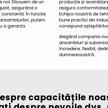
de noi. Disouem de un
producție și asamblare
gulat, asigurând o
asigura conformitatea 
te constantă. În funcție
Echipa noastră de tehnic
ansamblurilor, putem
bune practici din indu
ru a garanta
corespund așteptăril
Alegând compania noa
ansambluri și subansam
încredere, flexibil, ded
dumneavoastră.
despre capacitățile no
ați despre nevoile dvs.