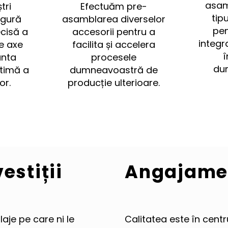
asam
tri
Efectuăm pre-
tip
igură
asamblarea diverselor
pen
cisă a
accesorii pentru a
integr
e axe
facilita și accelera
anta
procesele
du
timă a
dumneavoastră de
or.
producție ulterioare.
estiții
Angajamen
aje pe care ni le
Calitatea este în centr