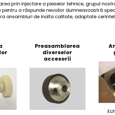
area prin injectare a pieselor tehnice, grupul nost
pentru a răspunde nevoilor dumneavoastră specific
ura ansambluri de inalta calitate, adaptate cerint
a
Preasamblarea
A
lor
diverselor
accesorii
Ech