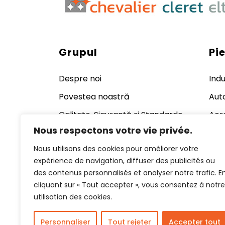
Grupul
Pie
Despre noi
Indu
Povestea noastră
Aut
Calitate, Siguranță și Standarde
Aero
Apă
Nous respectons votre vie privée.
Instrumentele noastre de
producție
Ener
Nous utilisons des cookies pour améliorer votre
nuc
Recrutare
expérience de navigation, diffuser des publicités ou
Cos
des contenus personnalisés et analyser notre trafic. E
Știri și evenimente
far
cliquant sur « Tout accepter », vous consentez à notre
Contactați Chevalier Cléret
utilisation des cookies.
Fero
Eltec
Personnaliser
Tout rejeter
Accepter tout