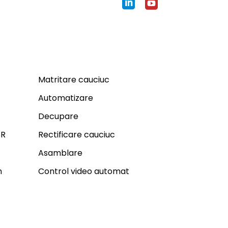
Expertiza
Matritare cauciuc
Automatizare
Decupare
SR
Rectificare cauciuc
Asamblare
n
Control video automat