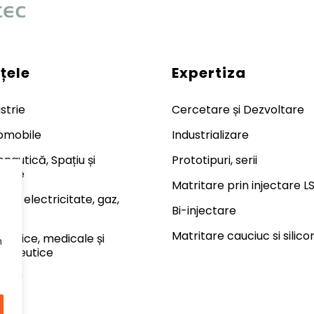
țele
Expertiza
strie
Cercetare și Dezvoltare
omobile
Industrializare
nautică, Spațiu și
Prototipuri, serii
rare
Matritare prin injectare L
gie: electricitate, gaz,
Bi-injectare
lear
Matritare cauciuc si silico
metice, medicale și
n
maceutice
viar