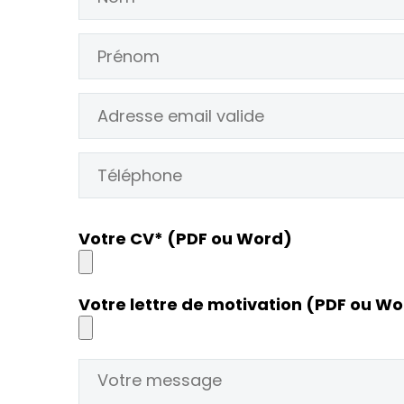
Veuillez
Votre CV* (PDF ou Word)
laisser
ce
champ
Votre lettre de motivation (PDF ou W
vide.