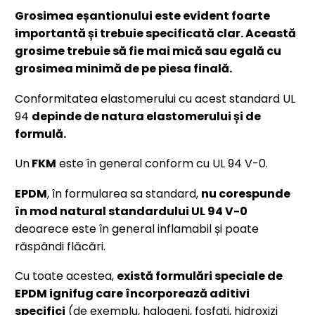
Grosimea eșantionului este evident foarte
importantă și trebuie specificată clar. Această
grosime trebuie să fie mai mică sau egală cu
grosimea minimă de pe piesa finală.
Conformitatea elastomerului cu acest standard UL
94
depinde de natura elastomerului și de
formulă.
Un
FKM
este în general conform cu UL 94 V-0.
EPDM
, în formularea sa standard,
nu corespunde
în mod natural standardului UL 94 V-0
deoarece este în general inflamabil și poate
răspândi flăcări.
Cu toate acestea,
există formulări speciale de
EPDM ignifug care încorporează aditivi
specifici
(de exemplu, halogeni, fosfați, hidroxizi