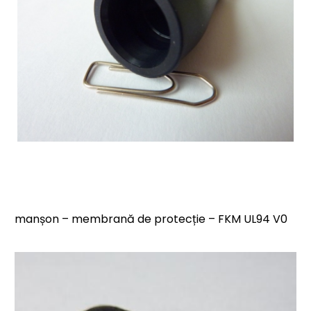
manșon – membrană de protecție – FKM UL94 V0