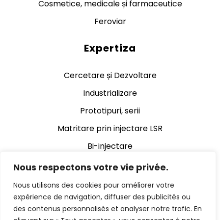
Cosmetice, medicale și farmaceutice
Feroviar
Expertiza
Cercetare și Dezvoltare
Industrializare
Prototipuri, serii
Matritare prin injectare LSR
Bi-injectare
Matritare cauciuc si silicon
Nous respectons votre vie privée.
Matritare cauciuc
Nous utilisons des cookies pour améliorer votre
expérience de navigation, diffuser des publicités ou
Automatizare
des contenus personnalisés et analyser notre trafic. En
Decupare