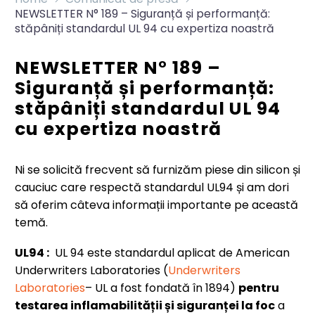
NEWSLETTER N° 189 – Siguranță și performanță:
stăpâniți standardul UL 94 cu expertiza noastră
NEWSLETTER N° 189 –
Siguranță și performanță:
stăpâniți standardul UL 94
cu expertiza noastră
Ni se solicită frecvent să furnizăm piese din silicon și
cauciuc care respectă standardul UL94 și am dori
să oferim câteva informații importante pe această
temă.
UL94 :
UL 94 este standardul aplicat de American
Underwriters Laboratories (
Underwriters
Laboratories
– UL a fost fondată în 1894)
pentru
testarea inflamabilității și siguranței la foc
a